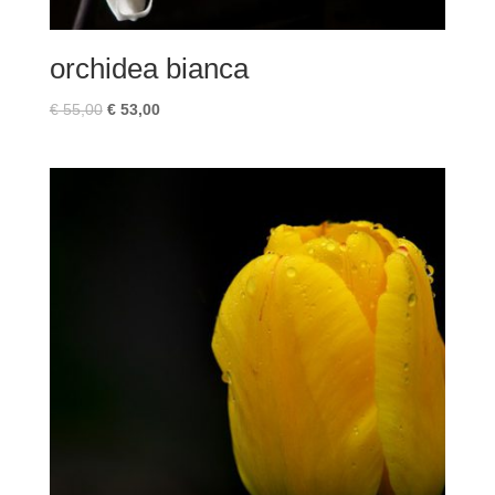
orchidea bianca
€
55,00
€
53,00