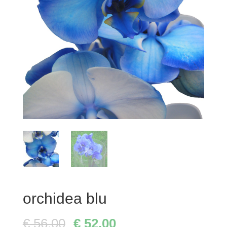
orchidea blu
€
56,00
€
52,00