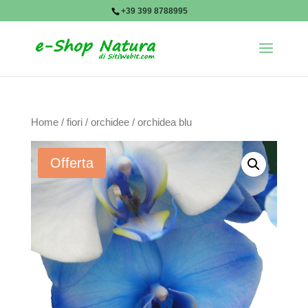
+39 399 8788995
Home
/
fiori
/
orchidee
/ orchidea blu
Offerta