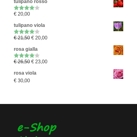
tulipano rosso
€
20,00
Rated
4.00
out of 5
tulipano viola
€
21,50
€
20,00
Rated
4.00
out of 5
rosa gialla
€
26,50
€
23,00
Rated
4.00
out of 5
rosa viola
€
30,00