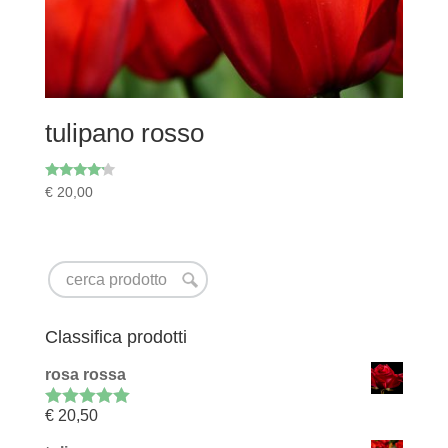
tulipano rosso
Rated
€
20,00
4.00
out of 5
Classifica prodotti
rosa rossa
€
20,50
Rated
5.00
out of 5