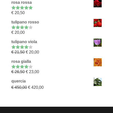
rosa rossa
€
20,50
Rated
5.00
out of 5
tulipano rosso
€
20,00
Rated
4.00
out of 5
tulipano viola
€
21,50
€
20,00
Rated
4.00
out of 5
rosa gialla
€
26,50
€
23,00
Rated
4.00
out of 5
quercia
€
450,00
€
420,00